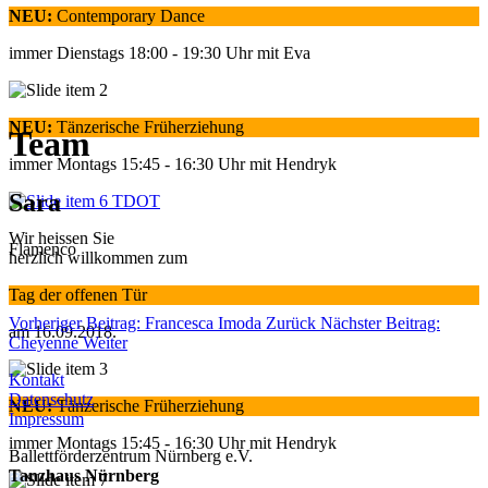
NEU:
Contemporary Dance
immer Dienstags 18:00 - 19:30 Uhr mit Eva
NEU:
Tänzerische Früherziehung
Team
immer Montags 15:45 - 16:30 Uhr mit Hendryk
Sara
Wir heissen Sie
Flamenco
herzlich willkommen zum
Tag der offenen Tür
Vorheriger Beitrag: Francesca Imoda
Zurück
Nächster Beitrag:
am 16.09.2018.
Cheyenne
Weiter
Kontakt
Datenschutz
NEU:
Tänzerische Früherziehung
Impressum
immer Montags 15:45 - 16:30 Uhr mit Hendryk
Ballettförderzentrum Nürnberg e.V.
Tanzhaus Nürnberg