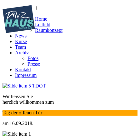
Home
Leitbild
Raumkonzept
News
Kurse
Team
Archiv
Fotos
Presse
Kontakt
Impressum
Wir heissen Sie
herzlich willkommen zum
Tag der offenen Tür
am 16.09.2018.